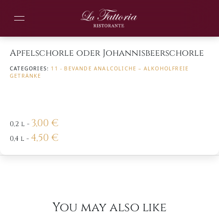
Apfelschorle oder Johannisbeerschorle
CATEGORIES:
11 - BEVANDE ANALCOLICHE – ALKOHOLFREIE
GETRÄNKE
3,00
€
0,2 l
-
4,50
€
0,4 l
-
You may also like