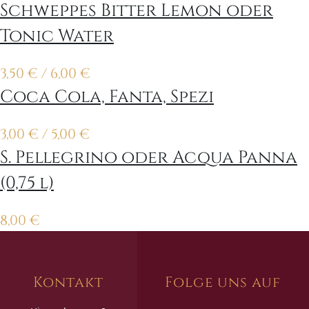
Schweppes Bitter Lemon oder
Tonic Water
3,50
€
/ 6,00
€
Coca Cola, Fanta, Spezi
3,00
€
/ 5,00
€
S. Pellegrino oder Acqua Panna
(0,75 l)
8,00
€
Kontakt
Folge uns auf