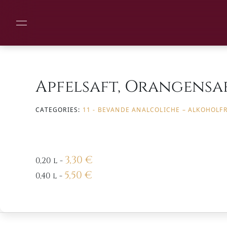
Apfelsaft, Orangensaf
CATEGORIES:
11 - BEVANDE ANALCOLICHE – ALKOHOLF
3,30
€
0,20 l
-
5,50
€
0,40 l
-