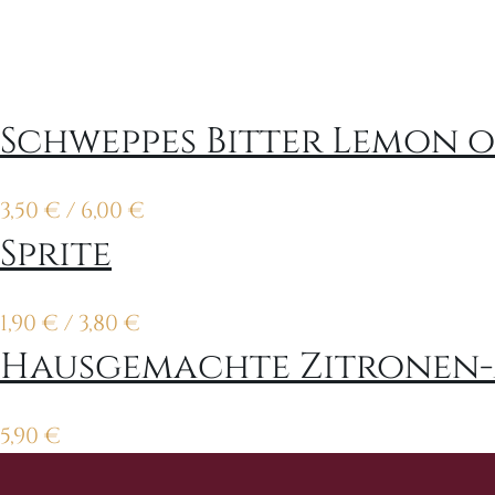
Schweppes Bitter Lemon 
3,50
€
/ 6,00
€
Sprite
1,90
€
/ 3,80
€
Hausgemachte Zitronen-M
5,90
€