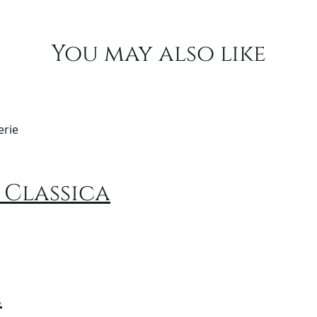
You may also like
erie
 Classica
e