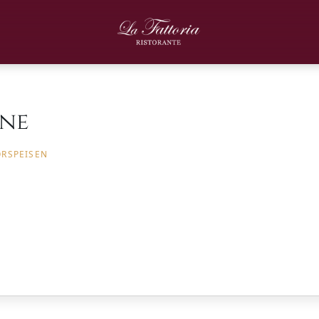
one
ORSPEISEN